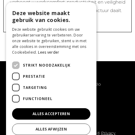
verhoogt u werkcomfort, productiviteit en veiligheid
binnen uw bedrijf, terwijl uw energiefactuur daalt.
Deze website maakt
gebruik van cookies.
CONTACTEER ONS
Deze website gebruikt cookies om uw
gebruikerservaring te verbeteren. Door
onze website te gebruiken, stemt u in met
alle cookies in overeenstemming met ons
Cookiebeleid.
Lees verder
STRIKT NOODZAKELIJK
PRESTATIE
Leloup & Co bv
Ambachtenstraat 11, 9900 Eeklo
TARGETING
Tel:
+32 9 378 28 44
Mail:
geert@leloupenco.be
FUNCTIONEEL
ALLES ACCEPTEREN
ALLES AFWIJZEN
© 2026 Leloup & Co bv. All rights reserved.
Privacy
.