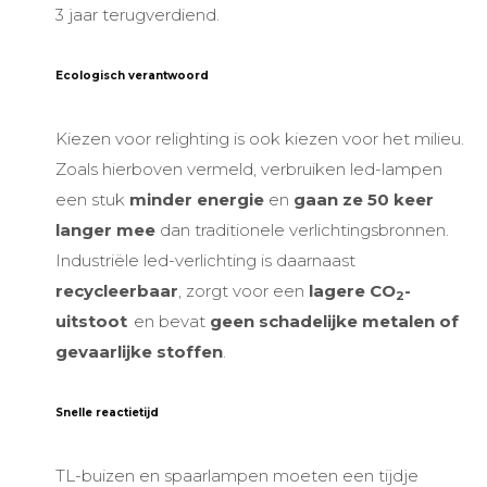
3 jaar terugverdiend.
Ecologisch verantwoord
Kiezen voor
relighting is ook kiezen voor het milieu.
Zoals hierboven vermeld, verbruiken led-lampen
een stuk
minder energie
en
gaan ze
50 keer
langer mee
dan traditionele verlichtingsbronnen.
Industriële led-verlichting
is daarnaast
recycleerbaar
, zorgt voor een
lagere CO
-
2
uitstoot
en bevat
geen schadelijke metalen of
gevaarlijke stoffen
.
Snelle reactietijd
TL-buizen en spaarlampen moeten een tijdje