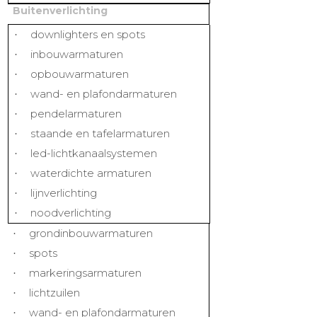
Buitenverlichting
downlighters en spots
·
inbouwarmaturen
·
opbouwarmaturen
·
wand- en plafondarmaturen
·
pendelarmaturen
·
staande en tafelarmaturen
·
led-lichtkanaalsystemen
·
waterdichte armaturen
·
lijnverlichting
·
noodverlichting
·
grondinbouwarmaturen
·
spots
·
markeringsarmaturen
·
lichtzuilen
·
wand- en plafondarmaturen
·